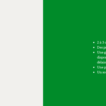
2 à 3 
Des pr
Une g
dispo
délais
Une p
Un so