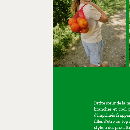
Petite sœur de l
branchés et cool p
d'imprimés frappan
filles d'être au t
style, à des prix 