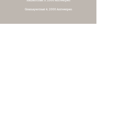
Keizerstraat 9, 2000 Antwerpen
Gramayestraat 4, 2000 Antwerpen
CONTACT
Heeft u interesse in de verkoop van onze merken? Of heeft
u een andere vraag? Neem dan contact met ons op.
E:
info.belgium@bestseller.com
T:
+32 (0) 3 237 50 00
BESTSELLER WHOLESALE BELGIUM BV
Keizerstraat 9
2000 Antwerpen
Privacy Policy