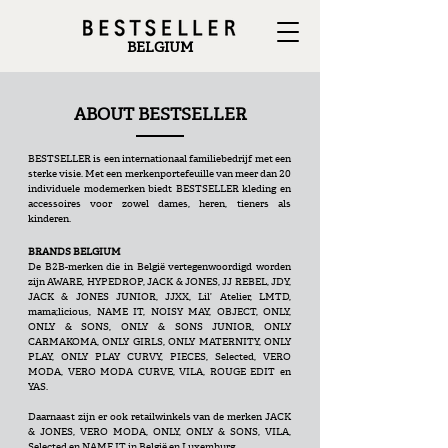
BELGIUM
ABOUT BESTSELLER
BESTSELLER is een internationaal familiebedrijf met een
sterke visie. Met een merkenportefeuille van meer dan 20
individuele modemerken biedt BESTSELLER kleding en
accessoires voor zowel dames, heren, tieners als
kinderen.
B
RANDS BELGIUM
De B2B-merken die in België vertegenwoordigd worden
zijn AWARE, HYPEDROP, JACK & JONES, JJ REBEL, JDY,
JACK & JONES JUNIOR, JJXX, Lil’ Atelier, LMTD,
mama;licious, NAME IT, NOISY MAY, OBJECT, ONLY,
ONLY & SONS, ONLY & SONS JUNIOR, ONLY
CARMAKOMA, ONLY GIRLS, ONLY MATERNITY, ONLY
PLAY, ONLY PLAY CURVY, PIECES, Selected, VERO
MODA, VERO MODA CURVE, VILA, ROUGE EDIT en
YAS.
Daarnaast zijn er ook retailwinkels van de merken JACK
& JONES, VERO MODA, ONLY, ONLY & SONS, VILA,
Selected en NAME IT in België en Luxemburg.