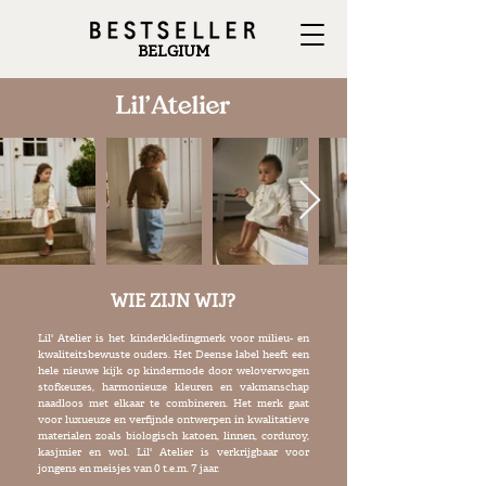
BELGIUM
WIE ZIJN WIJ?
Lil' Atelier is het kinderkledingmerk voor milieu- en
kwaliteitsbewuste ouders. Het Deense label heeft een
hele nieuwe kijk op kindermode door weloverwogen
stofkeuzes, harmonieuze kleuren en vakmanschap
naadloos met elkaar te combineren. Het merk gaat
voor luxueuze en verfijnde ontwerpen in kwalitatieve
materialen zoals biologisch katoen, linnen, corduroy,
kasjmier en wol. Lil' Atelier is verkrijgbaar voor
jongens en meisjes van 0 t.e.m. 7 jaar.