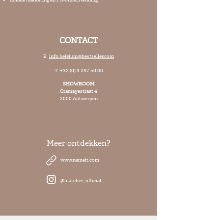
Lokale marketing en PR-ondersteuning.
CONTACT
E:
info.belgium@bestseller.com
T:
+32 (0) 3 237 50 00
SHOWROOM
Gramayestraat 4
2000 Antwerpen
Meer ontdekken?
www.nameit.com
@lilatelier_official